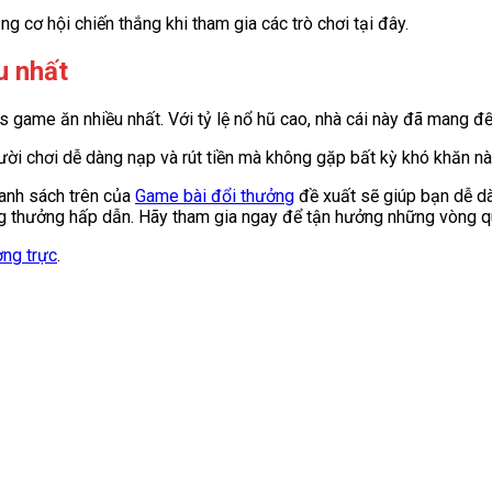
g cơ hội chiến thắng khi tham gia các trò chơi tại đây.
u nhất
s game ăn nhiều nhất. Với tỷ lệ nổ hũ cao, nhà cái này đã mang đến
ười chơi dễ dàng nạp và rút tiền mà không gặp bất kỳ khó khăn nà
danh sách trên của
Game bài đổi thưởng
đề xuất sẽ giúp bạn dễ d
trúng thưởng hấp dẫn. Hãy tham gia ngay để tận hưởng những vòng 
ờng trực
.