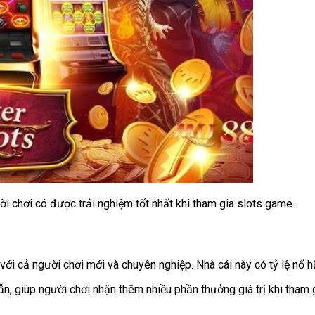
i chơi có được trải nghiệm tốt nhất khi tham gia slots game.
với cả người chơi mới và chuyên nghiệp. Nhà cái này có tỷ lệ nổ hũ
, giúp người chơi nhận thêm nhiều phần thưởng giá trị khi tham g