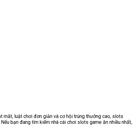
t mắt, luật chơi đơn giản và cơ hội trúng thưởng cao, slots
. Nếu bạn đang tìm kiếm nhà cái chơi slots game ăn nhiều nhất,