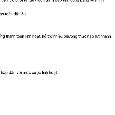
tiến, trò chơi tại đây luôn đảm bảo tính công bằng và minh
n toàn dữ liệu.
ng thanh toán linh hoạt, hỗ trợ nhiều phương thức nạp rút nhanh
i hấp dẫn với mức cược linh hoạt.