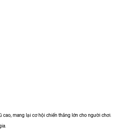
 cao, mang lại cơ hội chiến thắng lớn cho người chơi.
ia.