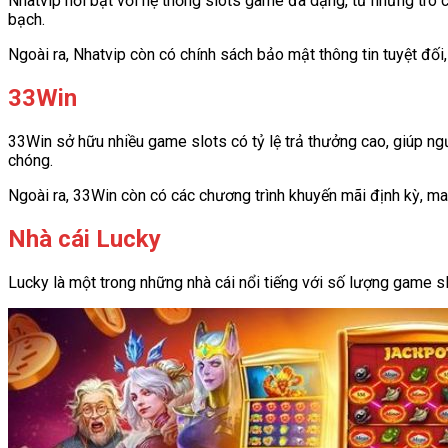
Nhatvip nổi bật với hệ thống slots game đa dạng, từ những trò c
bạch.
Ngoài ra, Nhatvip còn có chính sách bảo mật thông tin tuyệt đối
33Win
33Win sở hữu nhiều game slots có tỷ lệ trả thưởng cao, giúp ngườ
chóng.
Ngoài ra, 33Win còn có các chương trình khuyến mãi định kỳ, ma
Nhà cái Lucky
Lucky là một trong những nhà cái nổi tiếng với số lượng game slo