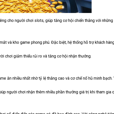
ng cho người chơi slots, giúp tăng cơ hội chiến thắng với những 
mắt và kho game phong phú. Đặc biệt, hệ thống hỗ trợ khách hàn
i chơi giảm thiểu rủi ro và tăng cơ hội nhận thưởng.
me ăn nhiều nhất nhờ tỷ lệ thắng cao và cơ chế nổ hũ minh bạch. 
giúp người chơi nhận thêm nhiều phần thưởng giá trị khi tham gia 