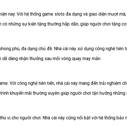
 hiện nay. Với hệ thống game slots đa dạng và giao diện mượt mà, 
 có những sự kiện tặng thưởng hấp dẫn, giúp người chơi tăng cơ h
hong phú, đa dạng chủ đề. Nhà cái này sử dụng công nghệ tiên ti
hơi dễ dàng nhận thưởng sau mỗi vòng quay may mắn.
ame. Với công nghệ tiên tiến, nhà cái này mang đến trải nghiệm c
trình khuyến mãi thường xuyên giúp người chơi tận hưởng những 
ú vị cho người chơi. Nhà cái này cũng nổi bật với hệ thống bảo m