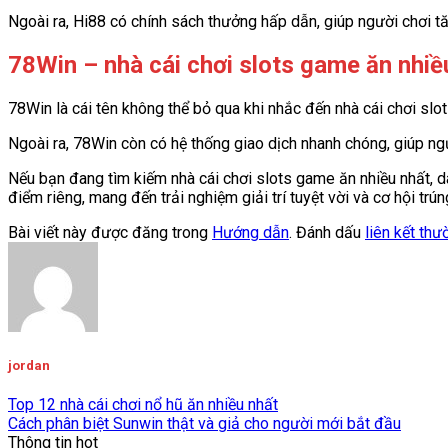
Ngoài ra, Hi88 có chính sách thưởng hấp dẫn, giúp người chơi tăn
78Win – nhà cái chơi slots game ăn nhiề
78Win là cái tên không thể bỏ qua khi nhắc đến nhà cái chơi slot
Ngoài ra, 78Win còn có hệ thống giao dịch nhanh chóng, giúp ng
Nếu bạn đang tìm kiếm nhà cái chơi slots game ăn nhiều nhất, 
điểm riêng, mang đến trải nghiệm giải trí tuyệt vời và cơ hội 
Bài viết này được đăng trong
Hướng dẫn
. Đánh dấu
liên kết thư
jordan
Top 12 nhà cái chơi nổ hũ ăn nhiều nhất
Cách phân biệt Sunwin thật và giả cho người mới bắt đầu
Thông tin hot