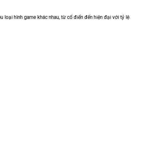
 loại hình game khác nhau, từ cổ điển đến hiện đại với tỷ lệ