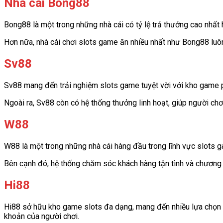
Nhà cái Bong88
Bong88 là một trong những nhà cái có tỷ lệ trả thưởng cao nhất
Hơn nữa, nhà cái chơi slots game ăn nhiều nhất như Bong88 luôn
Sv88
Sv88 mang đến trải nghiệm slots game tuyệt vời với kho game p
Ngoài ra, Sv88 còn có hệ thống thưởng linh hoạt, giúp người c
W88
W88 là một trong những nhà cái hàng đầu trong lĩnh vực slots g
Bên cạnh đó, hệ thống chăm sóc khách hàng tận tình và chương 
Hi88
Hi88 sở hữu kho game slots đa dạng, mang đến nhiều lựa chọn th
khoản của người chơi.