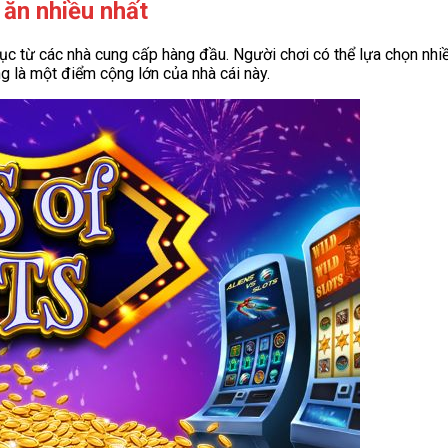
 ăn nhiều nhất
c từ các nhà cung cấp hàng đầu. Người chơi có thể lựa chọn nhiều
g là một điểm cộng lớn của nhà cái này.