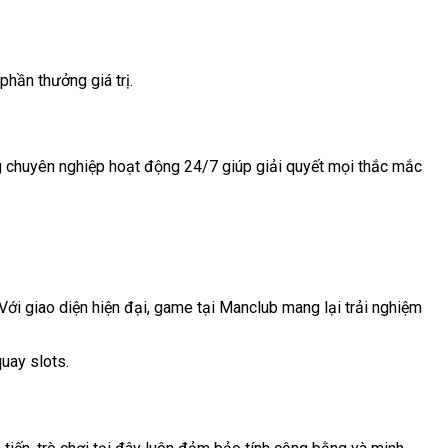
phần thưởng giá trị.
g chuyên nghiệp hoạt động 24/7 giúp giải quyết mọi thắc mắc
Với giao diện hiện đại, game tại Manclub mang lại trải nghiệm
quay slots.