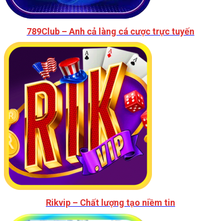
789Club – Anh cả làng cá cược trực tuyến
Rikvip – Chất lượng tạo niềm tin