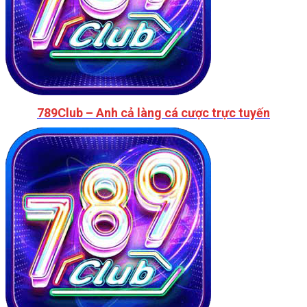
789Club – Anh cả làng cá cược trực tuyến