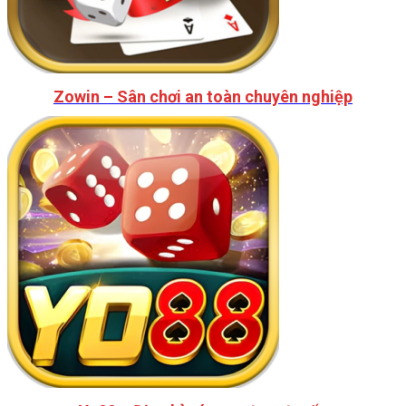
Zowin – Sân chơi an toàn chuyên nghiệp