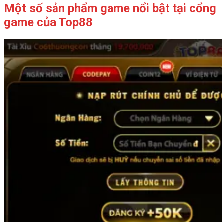
Một số sản phẩm game nổi bật tại cổng
game của Top88