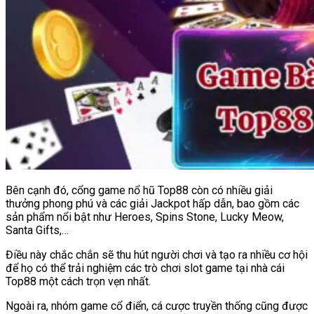
Bên cạnh đó, cổng game nổ hũ Top88 còn có nhiều giải
thưởng phong phú và các giải Jackpot hấp dẫn, bao gồm các
sản phẩm nổi bật như Heroes, Spins Stone, Lucky Meow,
Santa Gifts,…
Điều này chắc chắn sẽ thu hút người chơi và tạo ra nhiều cơ hội
để họ có thể trải nghiệm các trò chơi slot game tại nhà cái
Top88 một cách trọn vẹn nhất.
Ngoài ra, nhóm game cổ điển, cá cược truyền thống cũng được