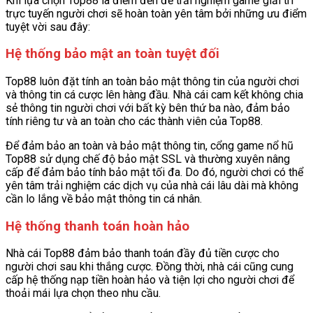
Khi lựa chọn Top88 là điểm đến để trải nghiệm game giải trí
trực tuyến người chơi sẽ hoàn toàn yên tâm bởi những ưu điểm
tuyệt vời sau đây:
Hệ thống bảo mật an toàn tuyệt đối
Top88 luôn đặt tính an toàn bảo mật thông tin của người chơi
và thông tin cá cược lên hàng đầu. Nhà cái cam kết không chia
sẻ thông tin người chơi với bất kỳ bên thứ ba nào, đảm bảo
tính riêng tư và an toàn cho các thành viên của Top88.
Để đảm bảo an toàn và bảo mật thông tin, cổng game nổ hũ
Top88 sử dụng chế độ bảo mật SSL và thường xuyên nâng
cấp để đảm bảo tính bảo mật tối đa. Do đó, người chơi có thể
yên tâm trải nghiệm các dịch vụ của nhà cái lâu dài mà không
cần lo lắng về bảo mật thông tin cá nhân.
Hệ thống thanh toán hoàn hảo
Nhà cái Top88 đảm bảo thanh toán đầy đủ tiền cược cho
người chơi sau khi thắng cược. Đồng thời, nhà cái cũng cung
cấp hệ thống nạp tiền hoàn hảo và tiện lợi cho người chơi để
thoải mái lựa chọn theo nhu cầu.