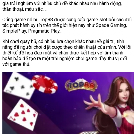
gia trải nghiệm với nhiều chủ đề khác nhau như hành động,
thần thoại, màu sắc,…
Cổng game nổ hũ Top88 được cung cấp game slot bởi các đối
tác phát hành uy tín trên thế giới hiện nay như Spade Gaming,
SimplePlay, Pragmatic Play,…
Khi chơi quay hũ, có nhiều lựa chọn khác nhau về giá trị, tính
năng để người chơi đặt cược theo chiến thuật của mình. Với lối
thiết kế đồ họa đẹp mắt và chân thực, kết hợp với âm thanh
hoàn hảo để tạo ra một trải nghiệm chơi game đầy thú vị đối
với game thủ.