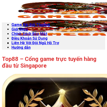
Bỏ
qua
nội
dung
Game Bài Đổi Thưởng
Giới thiệu
Chính Sách Bảo Mật
Điều Khoản Sử Dụng
Liên Hệ Với Đội Ngũ Hỗ Trợ
Hướng dẫn
Top88 – Cổng game trực tuyến hàng
đầu từ Singapore