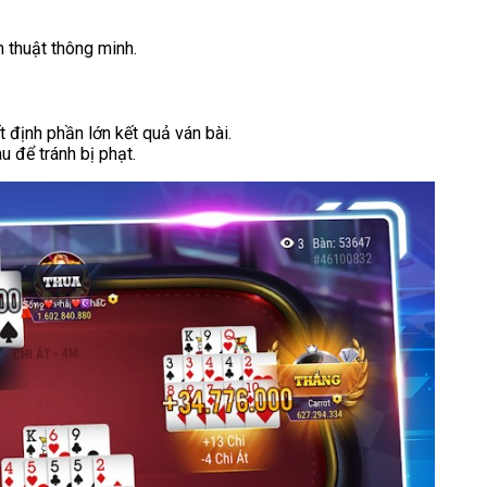
 thuật thông minh.
ết định phần lớn kết quả ván bài.
 để tránh bị phạt.