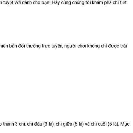
n tuyệt vời dành cho bạn! Hãy cùng chúng tôi khám phá chi tiết
hiên bản đổi thưởng trực tuyến, người chơi không chỉ được trải
nh 3 chi: chi đầu (3 lá), chi giữa (5 lá) và chi cuối (5 lá). Mục