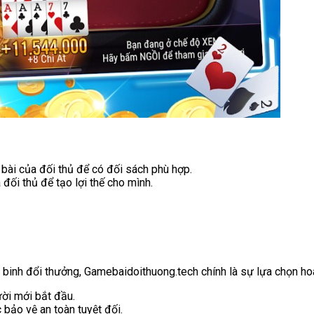
 bài của đối thủ để có đối sách phù hợp.
 đối thủ để tạo lợi thế cho mình.
 binh đổi thưởng, Gamebaidoithuong.tech chính là sự lựa chọn hoà
ười mới bắt đầu.
bảo vệ an toàn tuyệt đối.