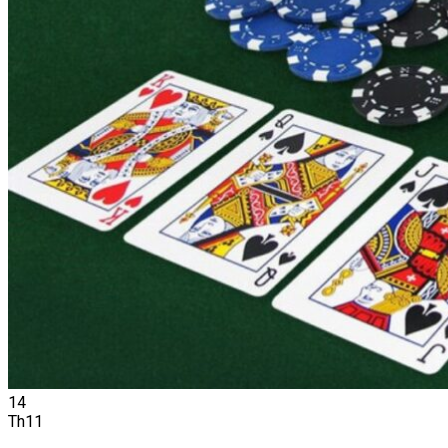
14
Th11