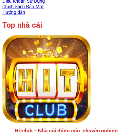
Điều Khoản Sử Dụng
Chính Sách Bảo Mật
Hướng dẫn
Top nhà cái
Hitclub – Nhà cái đẳng cấp, chuyên nghiệp