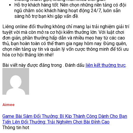
Hỗ trợ khách hàng tốt: Nên chọn những nền tảng có đội
ngũ chăm sóc khách hàng hoạt động 24/7, luôn sẵn
sàng hỗ trợ bạn khi gặp vấn đề.
Liêng online đổi thưởng không chỉ mang lại trải nghiệm giải trí
tuyệt vời mà còn mở ra cơ hội kiếm thưởng lớn. Với luật chơi
đơn giản, phần thưởng hấp dẫn và nhiều mẹo hay từ các cao
thủ, bạn hoàn toàn có thể tham gia ngay hôm nay. Đừng quên,
chọn nền tảng uy tín và quản lý vốn cược thông minh để tối ưu
hóa cơ hội thắng lớn nhé!
Bài viết này được đăng trong . Đánh dấu
liên kết thường trực
.
Aimee
Game Bài Sâm Đổi Thưởng: Bí Kíp Thành Công Dành Cho Bạn
Tiến Lên Đổi Thưởng: Trải Nghiệm Chơi Bài Đỉnh Cao
Thông tin hot