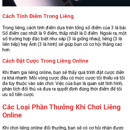
Cách Tính Điểm Trong Liêng
Trong liêng, cách tính điểm dựa trên tổng số điểm của 3 lá bài.
Số điểm cao nhất là 9 điểm, thấp nhất là 0 điểm. Ngoài ra, một
số trường hợp đặc biệt như sáp (3 lá giống nhau), liêng (3 lá
liên tiếp) hay Ảnh (3 lá hình) sẽ giúp bạn có cơ hội thắng cao
hơn.
Cách Đặt Cược Trong Liêng Online
Khi tham gia liêng online, bạn sẽ thấy quá trình đặt cược diễn
ra khá nhanh. Mỗi vòng cược đều có mức cược tối thiểu và tối
đa tùy thuộc vào sàn chơi. Việc của bạn là quan sát tình hình,
phân tích đối thủ và đưa ra quyết định đúng thời điểm để tối
ưu số tiền cược.
Các Loại Phần Thưởng Khi Chơi Liêng
Online
Khi chơi liêng online đổi thưởng, bạn sẽ có cơ hội nhận được