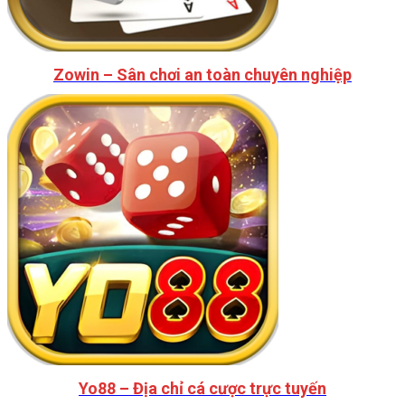
Zowin – Sân chơi an toàn chuyên nghiệp
Yo88 – Địa chỉ cá cược trực tuyến