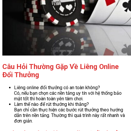
Câu Hỏi Thường Gặp Về Liêng Online
Đổi Thưởng
Liêng online đổi thưởng có an toàn không?
Có, nếu bạn chọn các nền tảng uy tín với hệ thống bảo
mật tốt thì hoàn toàn yên tâm chơi.
Làm thế nào để rút thưởng khi thắng?
Bạn chỉ cần thực hiện các bước rút thưởng theo hướng
dẫn trên nền tảng. Thường thì quá trình này rất nhanh và
đơn giản.