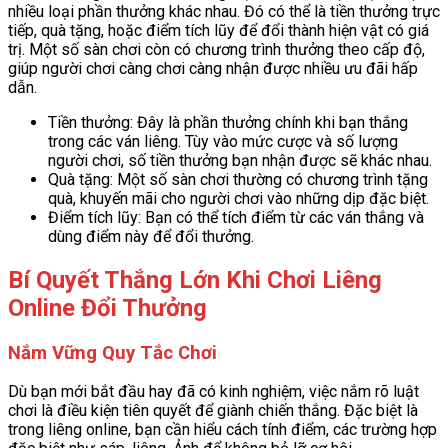
nhiều loại phần thưởng khác nhau. Đó có thể là tiền thưởng trực
tiếp, quà tặng, hoặc điểm tích lũy để đổi thành hiện vật có giá
trị. Một số sàn chơi còn có chương trình thưởng theo cấp độ,
giúp người chơi càng chơi càng nhận được nhiều ưu đãi hấp
dẫn.
Tiền thưởng: Đây là phần thưởng chính khi bạn thắng
trong các ván liêng. Tùy vào mức cược và số lượng
người chơi, số tiền thưởng bạn nhận được sẽ khác nhau.
Quà tặng: Một số sàn chơi thường có chương trình tặng
quà, khuyến mãi cho người chơi vào những dịp đặc biệt.
Điểm tích lũy: Bạn có thể tích điểm từ các ván thắng và
dùng điểm này để đổi thưởng.
Bí Quyết Thắng Lớn Khi Chơi Liêng
Online Đổi Thưởng
Nắm Vững Quy Tắc Chơi
Dù bạn mới bắt đầu hay đã có kinh nghiệm, việc nắm rõ luật
chơi là điều kiện tiên quyết để giành chiến thắng. Đặc biệt là
trong liêng online, bạn cần hiểu cách tính điểm, các trường hợp