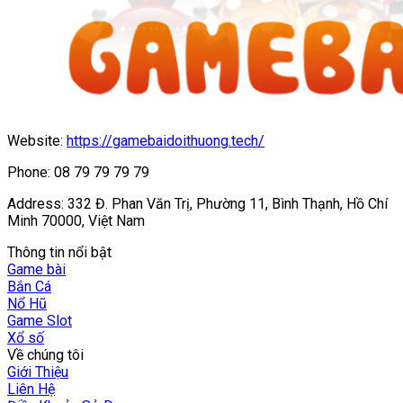
Website:
https://gamebaidoithuong.tech/
Phone: 08 79 79 79 79
Address: 332 Đ. Phan Văn Trị, Phường 11, Bình Thạnh, Hồ Chí
Minh 70000, Việt Nam
Thông tin nổi bật
Game bài
Bắn Cá
Nổ Hũ
Game Slot
Xổ số
Về chúng tôi
Giới Thiệu
Liên Hệ