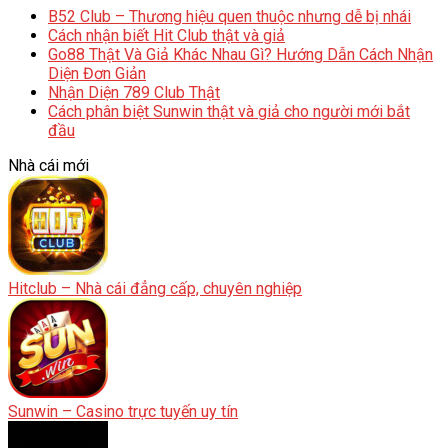
B52 Club – Thương hiệu quen thuộc nhưng dễ bị nhái
Cách nhận biết Hit Club thật và giả
Go88 Thật Và Giả Khác Nhau Gì? Hướng Dẫn Cách Nhận
Diện Đơn Giản
Nhận Diện 789 Club Thật
Cách phân biệt Sunwin thật và giả cho người mới bắt
đầu
Nhà cái mới
Hitclub – Nhà cái đẳng cấp, chuyên nghiệp
Sunwin – Casino trực tuyến uy tín