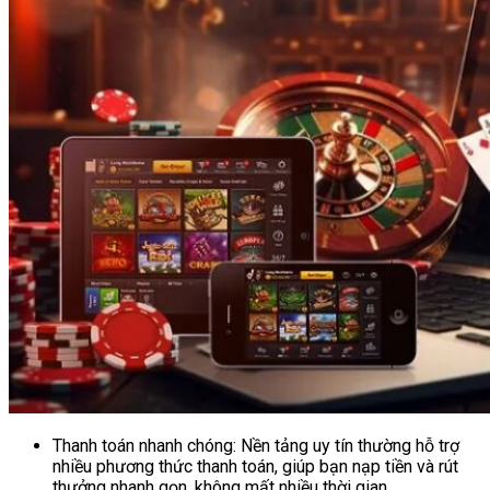
Thanh toán nhanh chóng: Nền tảng uy tín thường hỗ trợ
nhiều phương thức thanh toán, giúp bạn nạp tiền và rút
thưởng nhanh gọn, không mất nhiều thời gian.