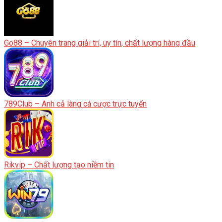
Go88 – Chuyên trang giải trí, uy tín, chất lượng hàng đầu
789Club – Anh cả làng cá cược trực tuyến
Rikvip – Chất lượng tạo niềm tin