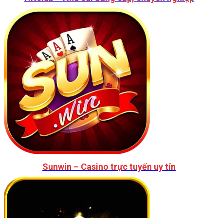
Sunwin – Casino trực tuyến uy tín