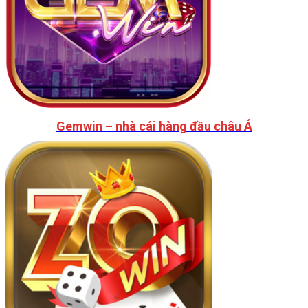
Gemwin – nhà cái hàng đầu châu Á