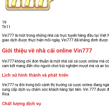
19
Th11
Vin777 là một trong những nhà cái trực tuyến hàng đầu tại Việt 
giao dịch được thực hiện mỗi ngày, Vin777 đã khẳng định được vị
Giới thiệu về nhà cái online Vin777
Vin777 không chỉ đơn thuần là một nhà cái cá cược online mà còn 
cam kết mang đến cho người chơi trải nghiệm mượt mà và an toà
Lịch sử hình thành và phát triển
Vin777 ra đời trong bối cảnh thị trường cá cược online đang n
cung cấp dịch vụ chăm sóc khách hàng tận tâm. Vin 777 được đăn
Rica
Chất lượng dịch vụ