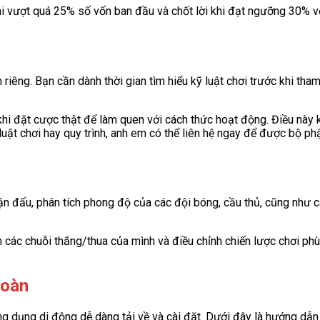
i vượt quá 25% số vốn ban đầu và chốt lời khi đạt ngưỡng 30% vố
 riêng. Bạn cần dành thời gian tìm hiểu kỹ luật chơi trước khi tha
khi đặt cược thật để làm quen với cách thức hoạt động. Điều này 
luật chơi hay quy trình, anh em có thể liên hệ ngay để được bộ p
rận đấu, phân tích phong độ của các đội bóng, cầu thủ, cũng như c
 các chuỗi thắng/thua của mình và điều chỉnh chiến lược chơi phù 
toàn
ng dụng di động dễ dàng tải về và cài đặt. Dưới đây là hướng dẫn