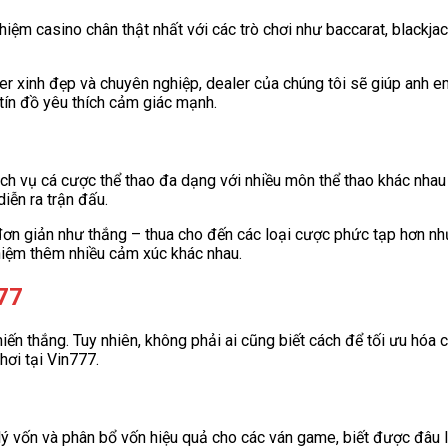
m casino chân thật nhất với các trò chơi như baccarat, blackjack
er xinh đẹp và chuyên nghiệp, dealer của chúng tôi sẽ giúp anh e
tín đồ yêu thích cảm giác mạnh.
ch vụ cá cược thể thao đa dạng với nhiều môn thể thao khác nhau 
iễn ra trận đấu.
ơn giản như thắng – thua cho đến các loại cược phức tạp hơn như
ghiệm thêm nhiều cảm xúc khác nhau.
77
n thắng. Tuy nhiên, không phải ai cũng biết cách để tối ưu hóa cơ
ơi tại Vin777.
ý vốn và phân bổ vốn hiệu quả cho các ván game, biết được đâu là 