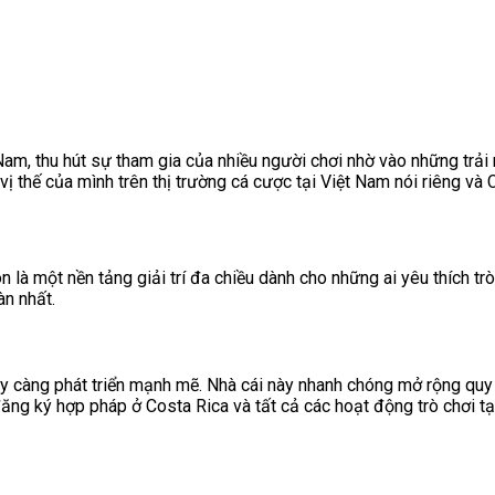
Nam, thu hút sự tham gia của nhiều người chơi nhờ vào những trải
 thế của mình trên thị trường cá cược tại Việt Nam nói riêng và 
là một nền tảng giải trí đa chiều dành cho những ai yêu thích trò
n nhất.
gày càng phát triển mạnh mẽ. Nhà cái này nhanh chóng mở rộng q
g ký hợp pháp ở Costa Rica và tất cả các hoạt động trò chơi tại