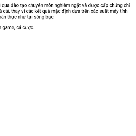
hải qua đào tạo chuyên môn nghiêm ngặt và được cấp chứng chỉ
à cái, thay vì các kết quả mặc định dựa trên xác suất máy tính
ân thực như tại sòng bạc.
án game, cá cược.