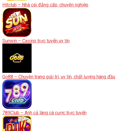
Hitclub – Nhà cái đẳng cấp, chuyên nghiệp
Sunwin – Casino trực tuyến uy tín
Go88 – Chuyên trang giải trí, uy tín, chất lượng hàng đầu
789Club – Anh cả làng cá cược trực tuyến