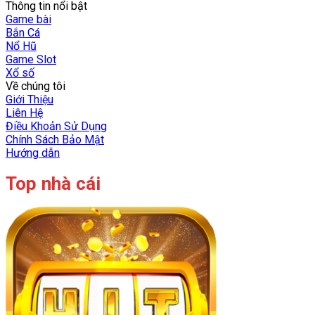
Thông tin nổi bật
Game bài
Bắn Cá
Nổ Hũ
Game Slot
Xổ số
Về chúng tôi
Giới Thiệu
Liên Hệ
Điều Khoản Sử Dụng
Chính Sách Bảo Mật
Hướng dẫn
Top nhà cái