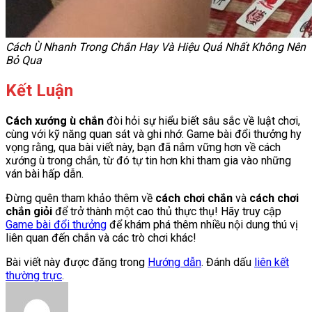
Cách Ù Nhanh Trong Chắn Hay Và Hiệu Quả Nhất Không Nên
Bỏ Qua
Kết Luận
Cách xướng ù chắn
đòi hỏi sự hiểu biết sâu sắc về luật chơi,
cùng với kỹ năng quan sát và ghi nhớ. Game bài đổi thưởng hy
vọng rằng, qua bài viết này, bạn đã nắm vững hơn về cách
xướng ù trong chắn, từ đó tự tin hơn khi tham gia vào những
ván bài hấp dẫn.
Đừng quên tham khảo thêm về
cách chơi chắn
và
cách chơi
chắn giỏi
để trở thành một cao thủ thực thụ! Hãy truy cập
Game bài đổi thưởng
để khám phá thêm nhiều nội dung thú vị
liên quan đến chắn và các trò chơi khác!
Bài viết này được đăng trong
Hướng dẫn
. Đánh dấu
liên kết
thường trực
.