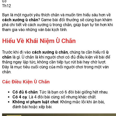
03
Th12
Bạn là một người yêu thích chắn và muốn tìm hiểu sâu hơn về
cách xướng ù chắn
? Game bài đổi thưởng sẽ cùng bạn khám
phá chi tiết về cách xướng ù trong chắn, giúp bạn tự tin hơn khi
tham gia vào những ván bài kịch tính.
Hiểu Về Khái Niệm Ù Chắn
Trước khi đi vào
cách xướng ù chắn
, chúng ta cần hiểu rõ
ù
chắn
là gì. Ù chắn là khi người chơi có đủ điều kiện về bài để
thắng ngay lập tức, không cần tiếp tục rút bài hay chờ lượt.
Đây là mục tiêu cuối cùng của mỗi người chơi trong một ván
chắn.
Các Điều Kiện Ù Chắn
Có đủ 6 chắn
: Tức là bạn có 6 đôi bài giống hệt nhau.
Có 4 cạ
: Là 4 đôi bài cùng số nhưng khác chất.
Không vi phạm luật chơi
: Không mắc lỗi khi ăn bài,
đánh bài hoặc xếp bài.