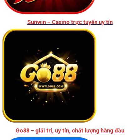
Sunwin – Casino trực tuyến uy tín
Go88 – giải trí, uy tín, chất lượng hàng đầu