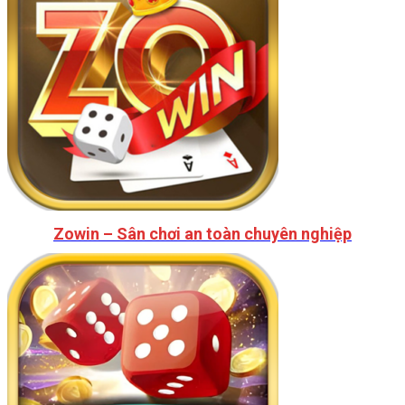
Zowin – Sân chơi an toàn chuyên nghiệp