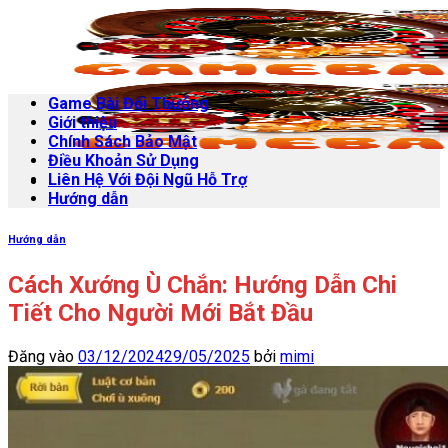
Bỏ
qua
nội
dung
Game Bài Đổi Thưởng
Giới thiệu
Chính Sách Bảo Mật
Điều Khoản Sử Dụng
Liên Hệ Với Đội Ngũ Hỗ Trợ
Hướng dẫn
Hướng dẫn
Cách Xướng Ù Chắn: Hướng Dẫn Chi
Tiết Cho Người Mới Bắt Đầu
Đăng vào
03/12/2024
29/05/2025
bởi
mimi