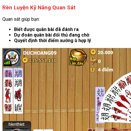
Rèn Luyện Kỹ Năng Quan Sát
Quan sát giúp bạn:
Biết được quân bài đã đánh ra
.
Dự đoán quân bài đối thủ đang chờ
.
Quyết định thời điểm xướng ù hợp lý
.