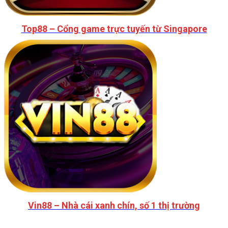
Top88 – Cổng game trực tuyến từ Singapore
Vin88 – Nhà cái xanh chín, số 1 thị trường