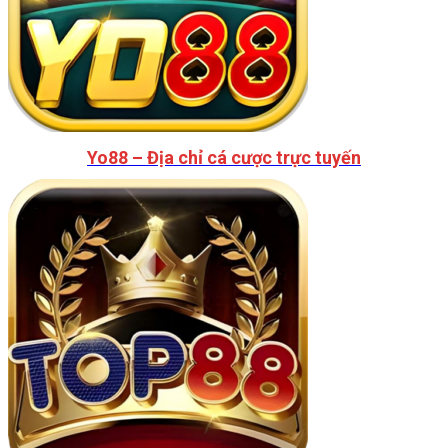
Yo88 – Địa chỉ cá cược trực tuyến