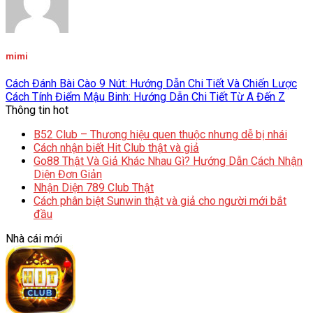
mimi
Cách Đánh Bài Cào 9 Nút: Hướng Dẫn Chi Tiết Và Chiến Lược
Cách Tính Điểm Mậu Binh: Hướng Dẫn Chi Tiết Từ A Đến Z
Thông tin hot
B52 Club – Thương hiệu quen thuộc nhưng dễ bị nhái
Cách nhận biết Hit Club thật và giả
Go88 Thật Và Giả Khác Nhau Gì? Hướng Dẫn Cách Nhận
Diện Đơn Giản
Nhận Diện 789 Club Thật
Cách phân biệt Sunwin thật và giả cho người mới bắt
đầu
Nhà cái mới