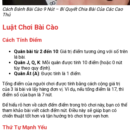
Cách Đánh Bài Cào 9 Nút – Bí Quyết Chia Bài Của Các Cao
Thủ
Luật Chơi Bài Cào
Cách Tính Điểm
Quân bài từ 2 đến 10
: Giá trị điểm tương ứng với số trên
lá bài.
Quân J, Q, K
: Mỗi quân được tính 10 điểm (hoặc 0 nút
tùy theo quy định).
Quân Át (A)
: Được tính là 1 điểm.
Tổng điểm của người chơi được tính bằng cách cộng giá trị
của 3 lá bài và lấy hàng đơn vị. Ví dụ, nếu tổng điểm là 17, thì
điểm số của bạn là 7 nút.
Để hiểu rõ hơn về cách đếm điểm trong trò chơi này, bạn có thể
tham khảo bài viết cách đếm nút. Điều này sẽ giúp bạn có
chiến thuật tốt hơn và tận hưởng trò chơi trọn vẹn hơn.
Thứ Tự Mạnh Yếu