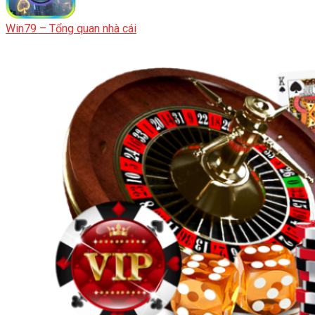
Win79 – Tổng quan nhà cái