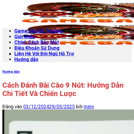
Bỏ
qua
nội
dung
Game Bài Đổi Thưởng
Giới thiệu
Chính Sách Bảo Mật
Điều Khoản Sử Dụng
Liên Hệ Với Đội Ngũ Hỗ Trợ
Hướng dẫn
Hướng dẫn
Cách Đánh Bài Cào 9 Nút: Hướng Dẫn
Chi Tiết Và Chiến Lược
Đăng vào
03/12/2024
29/05/2025
bởi
mimi