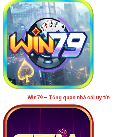
Win79 – Tổng quan nhà cái uy tín