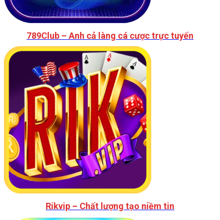
789Club – Anh cả làng cá cược trực tuyến
Rikvip – Chất lượng tạo niềm tin