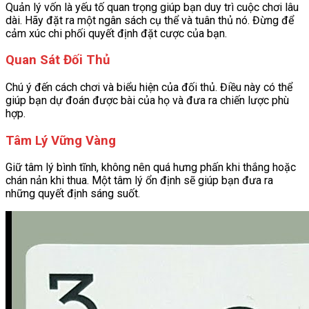
Quản lý vốn là yếu tố quan trọng giúp bạn duy trì cuộc chơi lâu
dài. Hãy đặt ra một ngân sách cụ thể và tuân thủ nó. Đừng để
cảm xúc chi phối quyết định đặt cược của bạn.
Quan Sát Đối Thủ
Chú ý đến cách chơi và biểu hiện của đối thủ. Điều này có thể
giúp bạn dự đoán được bài của họ và đưa ra chiến lược phù
hợp.
Tâm Lý Vững Vàng
Giữ tâm lý bình tĩnh, không nên quá hưng phấn khi thắng hoặc
chán nản khi thua. Một tâm lý ổn định sẽ giúp bạn đưa ra
những quyết định sáng suốt.