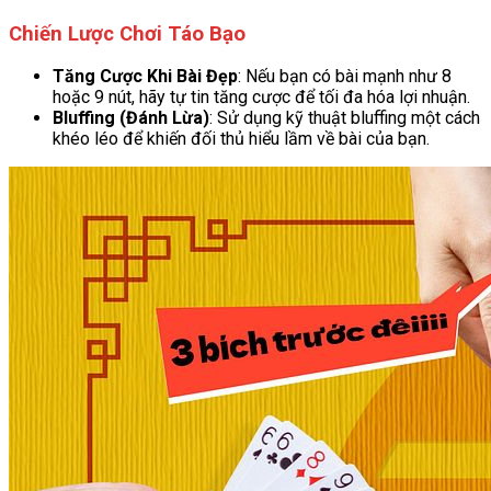
Chiến Lược Chơi Táo Bạo
Tăng Cược Khi Bài Đẹp
: Nếu bạn có bài mạnh như 8
hoặc 9 nút, hãy tự tin tăng cược để tối đa hóa lợi nhuận.
Bluffing (Đánh Lừa)
: Sử dụng kỹ thuật bluffing một cách
khéo léo để khiến đối thủ hiểu lầm về bài của bạn.