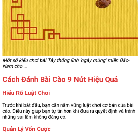
Một số kiểu chơi bài Tây thống lĩnh ‘ngày mùng’ miền Bắc-
Nam cho …
Cách Đánh Bài Cào 9 Nút Hiệu Quả
Hiểu Rõ Luật Chơi
Trước khi bắt đầu, bạn cần nắm vững luật chơi cơ bản của bài
cào. Điều này giúp bạn tự tin hơn khi đưa ra quyết định và tránh
những sai lầm không đáng có.
Quản Lý Vốn Cược