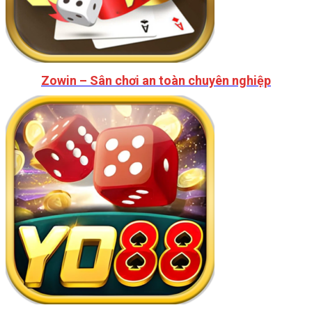
Zowin – Sân chơi an toàn chuyên nghiệp