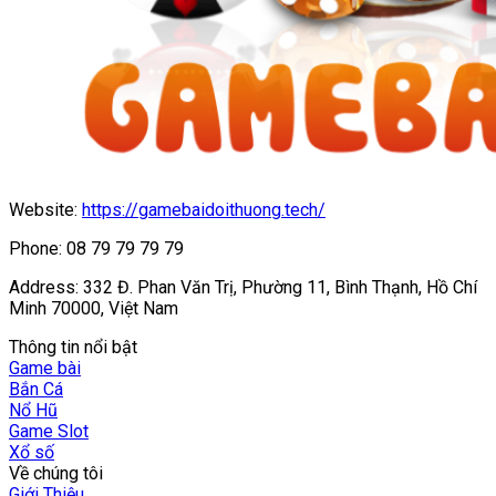
Website:
https://gamebaidoithuong.tech/
Phone: 08 79 79 79 79
Address: 332 Đ. Phan Văn Trị, Phường 11, Bình Thạnh, Hồ Chí
Minh 70000, Việt Nam
Thông tin nổi bật
Game bài
Bắn Cá
Nổ Hũ
Game Slot
Xổ số
Về chúng tôi
Giới Thiệu