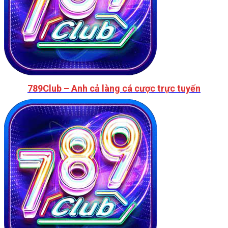
789Club – Anh cả làng cá cược trực tuyến