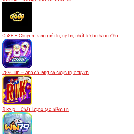
Go88 – Chuyên trang giải trí, uy tín, chất lượng hàng đầu
789Club – Anh cả làng cá cược trực tuyến
Rikvip – Chất lượng tạo niềm tin