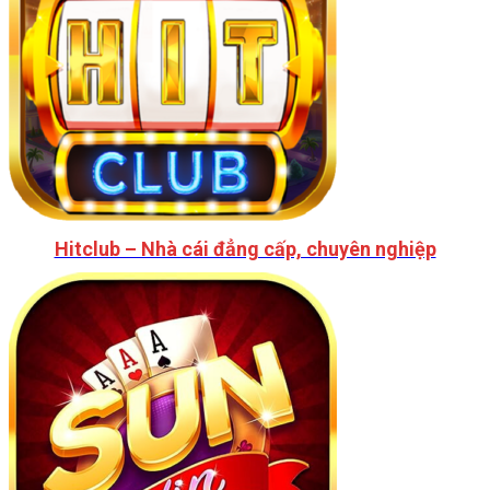
Hitclub – Nhà cái đẳng cấp, chuyên nghiệp