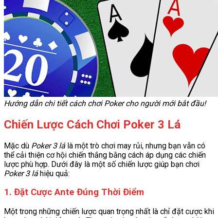
Hướng dẫn chi tiết cách chơi Poker cho người mới bắt đầu!
Chiến Lược Cách Chơi Poker 3 Lá
Mặc dù
Poker 3 lá
là một trò chơi may rủi, nhưng bạn vẫn có
thể cải thiện cơ hội chiến thắng bằng cách áp dụng các chiến
lược phù hợp. Dưới đây là một số chiến lược giúp bạn chơi
Poker 3 lá
hiệu quả:
1. Đặt Cược Ante Đúng Thời Điểm
Một trong những chiến lược quan trọng nhất là chỉ đặt cược khi