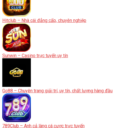
Hitclub – Nhà cái đẳng cấp, chuyên nghiệp
Sunwin – Casino trực tuyến uy tín
Go88 – Chuyên trang giải trí, uy tín, chất lượng hàng đầu
789Club – Anh cả làng cá cược trực tuyến