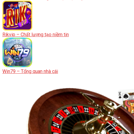
Rikvip – Chất lượng tạo niềm tin
Win79 – Tổng quan nhà cái