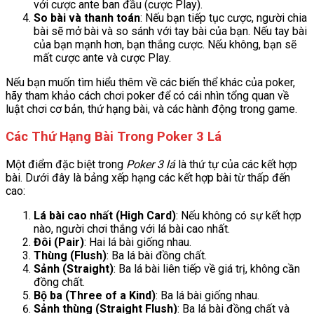
với cược ante ban đầu (cược Play).
So bài và thanh toán
: Nếu bạn tiếp tục cược, người chia
bài sẽ mở bài và so sánh với tay bài của bạn. Nếu tay bài
của bạn mạnh hơn, bạn thắng cược. Nếu không, bạn sẽ
mất cược ante và cược Play.
Nếu bạn muốn tìm hiểu thêm về các biến thể khác của poker,
hãy tham khảo cách chơi poker để có cái nhìn tổng quan về
luật chơi cơ bản, thứ hạng bài, và các hành động trong game.
Các Thứ Hạng Bài Trong Poker 3 Lá
Một điểm đặc biệt trong
Poker 3 lá
là thứ tự của các kết hợp
bài. Dưới đây là bảng xếp hạng các kết hợp bài từ thấp đến
cao:
Lá bài cao nhất (High Card)
: Nếu không có sự kết hợp
nào, người chơi thắng với lá bài cao nhất.
Đôi (Pair)
: Hai lá bài giống nhau.
Thùng (Flush)
: Ba lá bài đồng chất.
Sảnh (Straight)
: Ba lá bài liên tiếp về giá trị, không cần
đồng chất.
Bộ ba (Three of a Kind)
: Ba lá bài giống nhau.
Sảnh thùng (Straight Flush)
: Ba lá bài đồng chất và