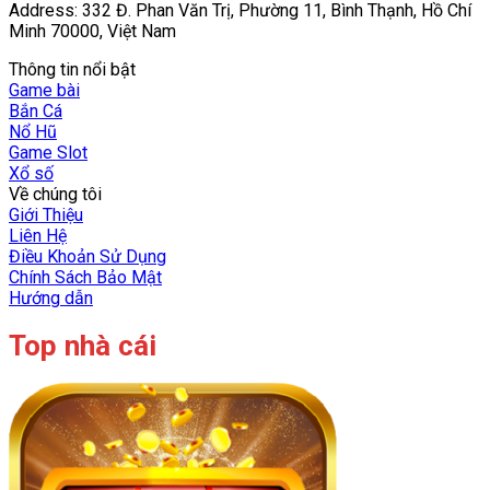
Address: 332 Đ. Phan Văn Trị, Phường 11, Bình Thạnh, Hồ Chí
Minh 70000, Việt Nam
Thông tin nổi bật
Game bài
Bắn Cá
Nổ Hũ
Game Slot
Xổ số
Về chúng tôi
Giới Thiệu
Liên Hệ
Điều Khoản Sử Dụng
Chính Sách Bảo Mật
Hướng dẫn
Top nhà cái