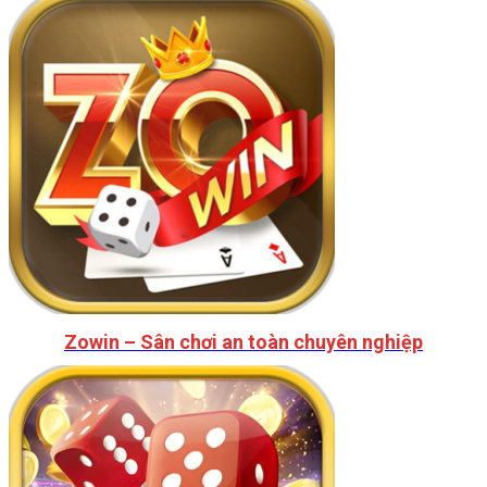
Zowin – Sân chơi an toàn chuyên nghiệp