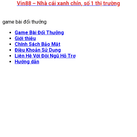
Vin88 – Nhà cái xanh chín, số 1 thị trường
game bài đổi thưởng
Game Bài Đổi Thưởng
Giới thiệu
Chính Sách Bảo Mật
Điều Khoản Sử Dụng
Liên Hệ Với Đội Ngũ Hỗ Trợ
Hướng dẫn