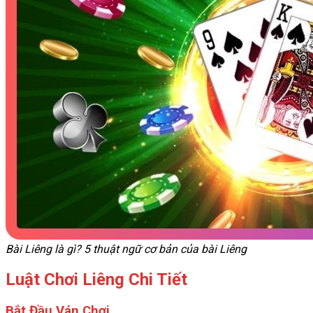
Bài Liêng là gì? 5 thuật ngữ cơ bản của bài Liêng
Luật Chơi Liêng Chi Tiết
Bắt Đầu Ván Chơi