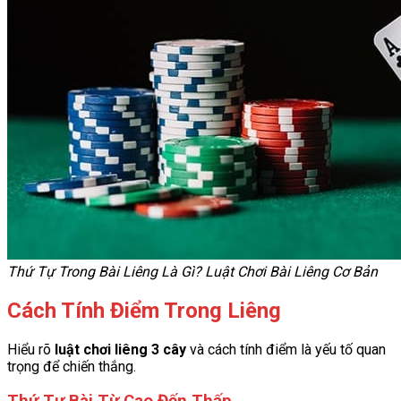
Thứ Tự Trong Bài Liêng Là Gì? Luật Chơi Bài Liêng Cơ Bản
Cách Tính Điểm Trong Liêng
Hiểu rõ
luật chơi liêng 3 cây
và cách tính điểm là yếu tố quan
trọng để chiến thắng.