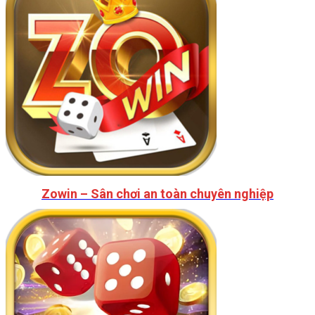
Zowin – Sân chơi an toàn chuyên nghiệp