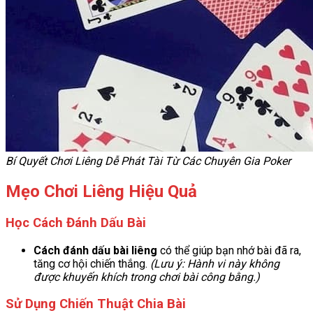
Bí Quyết Chơi Liêng Dễ Phát Tài Từ Các Chuyên Gia Poker
Mẹo Chơi Liêng Hiệu Quả
Học Cách Đánh Dấu Bài
Cách đánh dấu bài liêng
có thể giúp bạn nhớ bài đã ra,
tăng cơ hội chiến thắng.
(Lưu ý: Hành vi này không
được khuyến khích trong chơi bài công bằng.)
Sử Dụng Chiến Thuật Chia Bài