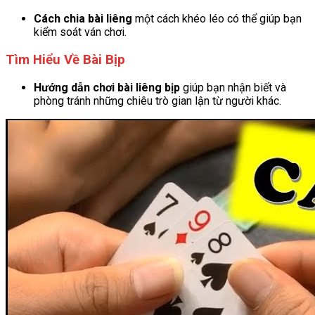
Cách chia bài liêng
một cách khéo léo có thể giúp bạn
kiểm soát ván chơi.
Tìm Hiểu Về Bài Bịp
Hướng dẫn chơi bài liêng bịp
giúp bạn nhận biết và
phòng tránh những chiêu trò gian lận từ người khác.