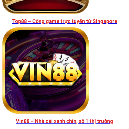
Top88 – Cổng game trực tuyến từ Singapore
Vin88 – Nhà cái xanh chín, số 1 thị trường