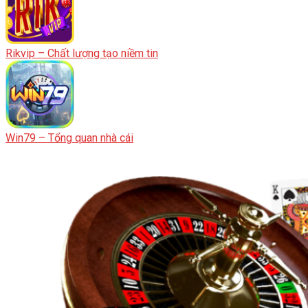
Rikvip – Chất lượng tạo niềm tin
Win79 – Tổng quan nhà cái