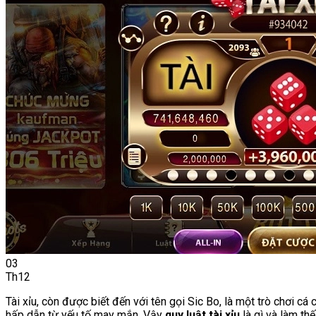
03
Th12
Tài xỉu, còn được biết đến với tên gọi Sic Bo, là một trò chơi cá
hấp dẫn từ yếu tố may mắn. Vậy
quy luật tài xỉu
là gì và làm th