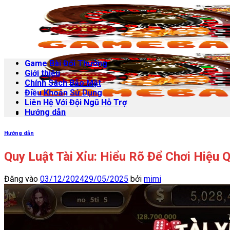
Bỏ
qua
nội
dung
Game Bài Đổi Thưởng
Giới thiệu
Chính Sách Bảo Mật
Điều Khoản Sử Dụng
Liên Hệ Với Đội Ngũ Hỗ Trợ
Hướng dẫn
Hướng dẫn
Quy Luật Tài Xỉu: Hiểu Rõ Để Chơi Hiệu
Đăng vào
03/12/2024
29/05/2025
bởi
mimi