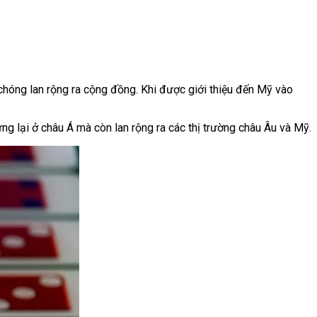
h chóng lan rộng ra cộng đồng. Khi được giới thiệu đến Mỹ vào
ng lại ở châu Á mà còn lan rộng ra các thị trường châu Âu và Mỹ.