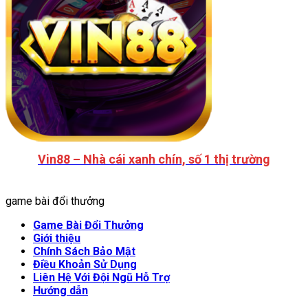
Vin88 – Nhà cái xanh chín, số 1 thị trường
game bài đổi thưởng
Game Bài Đổi Thưởng
Giới thiệu
Chính Sách Bảo Mật
Điều Khoản Sử Dụng
Liên Hệ Với Đội Ngũ Hỗ Trợ
Hướng dẫn