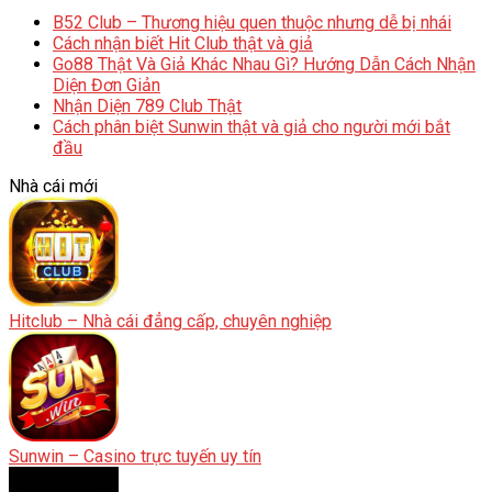
B52 Club – Thương hiệu quen thuộc nhưng dễ bị nhái
Cách nhận biết Hit Club thật và giả
Go88 Thật Và Giả Khác Nhau Gì? Hướng Dẫn Cách Nhận
Diện Đơn Giản
Nhận Diện 789 Club Thật
Cách phân biệt Sunwin thật và giả cho người mới bắt
đầu
Nhà cái mới
Hitclub – Nhà cái đẳng cấp, chuyên nghiệp
Sunwin – Casino trực tuyến uy tín