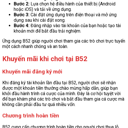
Bước 2:
Lựa chọn hệ điều hành của thiết bị (Android
hoặc iOS) và tải về ứng dụng.
Bước 3:
Cài đặt ứng dụng trên điện thoại và mở ứng
dụng sau khi cài đặt xong.
Bước 4:
Đăng nhập vào tài khoản của bạn hoặc tạo tài
khoản mới để bắt đầu trải nghiệm.
Ứng dụng B52 giúp người chơi tham gia các trò chơi trực tuyến
một cách nhanh chóng và an toàn.
Khuyến mãi khi chơi tại B52
Khuyến mãi đăng ký mới
Khi đăng ký tài khoản lần đầu tại B52, người chơi sẽ nhận
được một khoản tiền thưởng chào mừng hấp dẫn, giúp bạn
khởi đầu hành trình cá cược của mình. Đây là cơ hội tuyệt vời
để bạn khám phá các trò chơi và bắt đầu tham gia cá cược mà
không cần phải đầu tư quá nhiều vốn.
Chương trình hoàn tiền
B52 cung cấp chương trình hoàn tiền cho người chơi thua lỗ