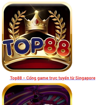
Top88 – Cổng game trực tuyến từ Singapore