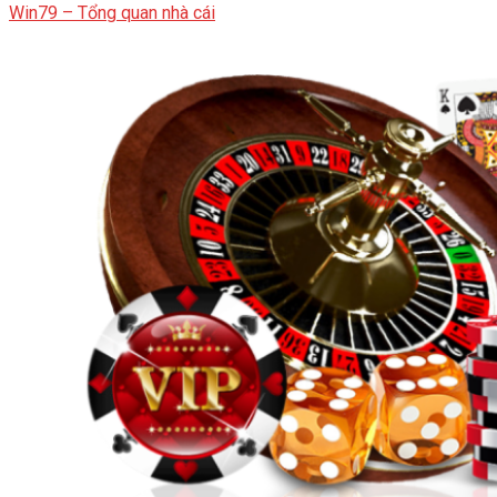
Win79 – Tổng quan nhà cái