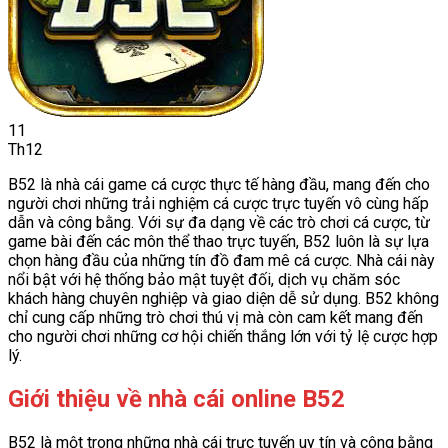
11
Th12
B52 là nhà cái game cá cược thực tế hàng đầu, mang đến cho
người chơi những trải nghiệm cá cược trực tuyến vô cùng hấp
dẫn và công bằng. Với sự đa dạng về các trò chơi cá cược, từ
game bài đến các môn thể thao trực tuyến, B52 luôn là sự lựa
chọn hàng đầu của những tín đồ đam mê cá cược. Nhà cái này
nổi bật với hệ thống bảo mật tuyệt đối, dịch vụ chăm sóc
khách hàng chuyên nghiệp và giao diện dễ sử dụng. B52 không
chỉ cung cấp những trò chơi thú vị mà còn cam kết mang đến
cho người chơi những cơ hội chiến thắng lớn với tỷ lệ cược hợp
lý.
Giới thiệu về nhà cái online B52
B52 là một trong những nhà cái trực tuyến uy tín và công bằng