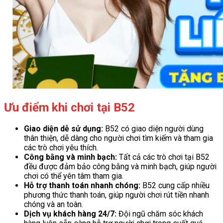
Ưu điểm khi chơi tại B52
Giao diện dễ sử dụng:
B52 có giao diện người dùng
thân thiện, dễ dàng cho người chơi tìm kiếm và tham gia
các trò chơi yêu thích.
Công bằng và minh bạch:
Tất cả các trò chơi tại B52
đều được đảm bảo công bằng và minh bạch, giúp người
chơi có thể yên tâm tham gia.
Hỗ trợ thanh toán nhanh chóng:
B52 cung cấp nhiều
phương thức thanh toán, giúp người chơi rút tiền nhanh
chóng và an toàn.
Dịch vụ khách hàng 24/7:
Đội ngũ chăm sóc khách