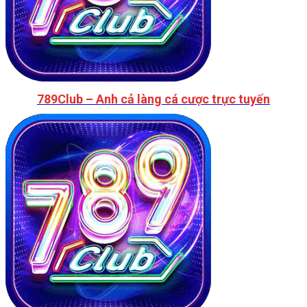
789Club – Anh cả làng cá cược trực tuyến