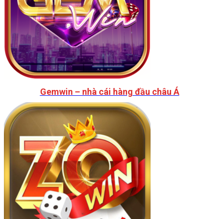
Gemwin – nhà cái hàng đầu châu Á