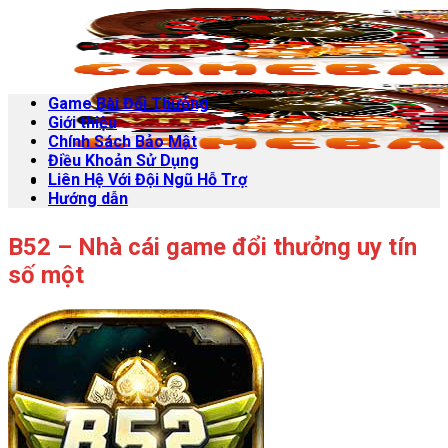
Bỏ
qua
nội
dung
Game Bài Đổi Thưởng
Giới thiệu
Chính Sách Bảo Mật
Điều Khoản Sử Dụng
Liên Hệ Với Đội Ngũ Hỗ Trợ
Hướng dẫn
B52 – Nhà cái game đổi thưởng uy tín
số một