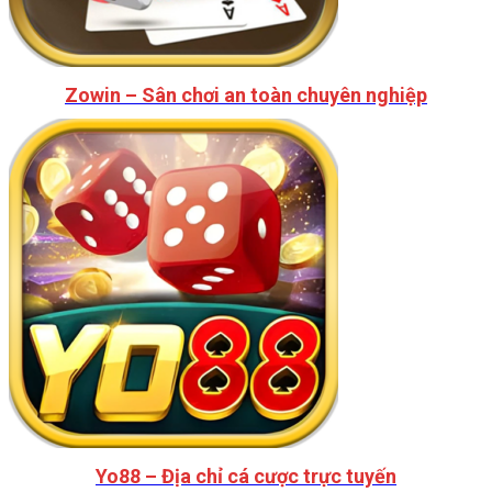
Zowin – Sân chơi an toàn chuyên nghiệp
Yo88 – Địa chỉ cá cược trực tuyến