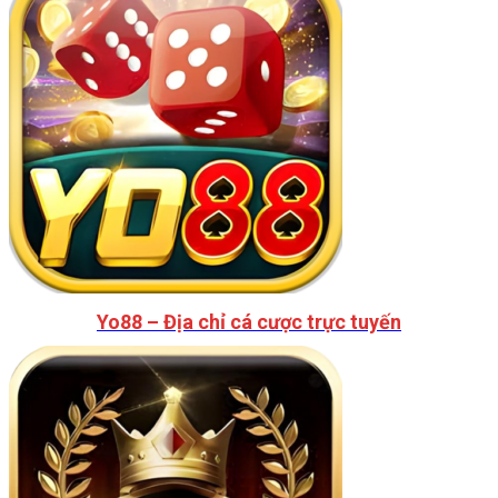
Yo88 – Địa chỉ cá cược trực tuyến