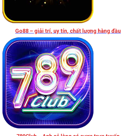
Go88 – giải trí, uy tín, chất lượng hàng đầu