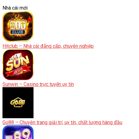
Nhà cái mới
Hitclub – Nhà cái đẳng cấp, chuyên nghiệp
Sunwin – Casino trực tuyến uy tín
Go88 – Chuyên trang giải trí, uy tín, chất lượng hàng đầu