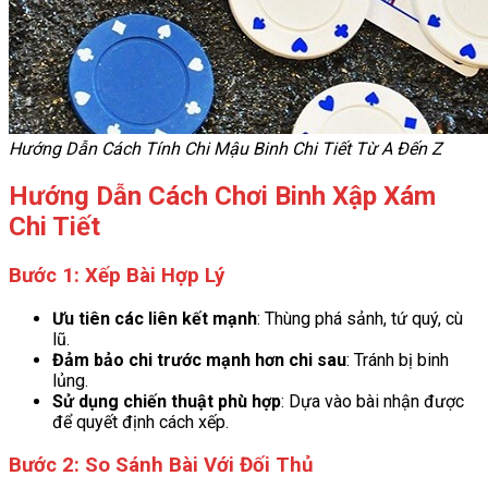
Hướng Dẫn Cách Tính Chi Mậu Binh Chi Tiết Từ A Đến Z
Hướng Dẫn Cách Chơi Binh Xập Xám
Chi Tiết
Bước 1: Xếp Bài Hợp Lý
Ưu tiên các liên kết mạnh
: Thùng phá sảnh, tứ quý, cù
lũ.
Đảm bảo chi trước mạnh hơn chi sau
: Tránh bị binh
lủng.
Sử dụng chiến thuật phù hợp
: Dựa vào bài nhận được
để quyết định cách xếp.
Bước 2: So Sánh Bài Với Đối Thủ