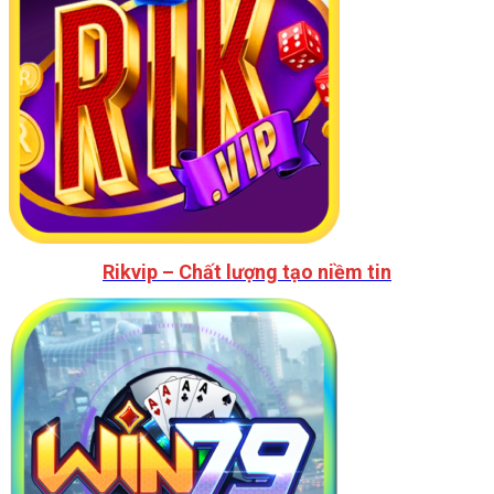
Rikvip – Chất lượng tạo niềm tin