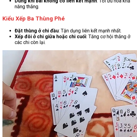
Dùng khi bài không có liên kết mạnh
: Tối ưu hóa khả
năng thắng.
Kiểu Xếp Ba Thùng Phé
Đặt thùng ở chi đầu
: Tận dụng liên kết mạnh nhất.
Xếp đôi ở chi giữa hoặc chi cuối
: Tăng cơ hội thắng ở
các chi còn lại.